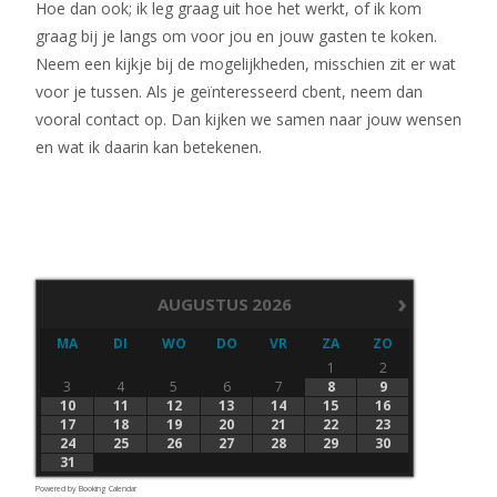
Hoe dan ook; ik leg graag uit hoe het werkt, of ik kom
graag bij je langs om voor jou en jouw gasten te koken.
Neem een kijkje bij de mogelijkheden, misschien zit er wat
voor je tussen. Als je geïnteresseerd cbent, neem dan
vooral contact op. Dan kijken we samen naar jouw wensen
en wat ik daarin kan betekenen.
›
AUGUSTUS
2026
MA
DI
WO
DO
VR
ZA
ZO
1
2
3
4
5
6
7
8
9
10
11
12
13
14
15
16
17
18
19
20
21
22
23
24
25
26
27
28
29
30
31
Powered by
Booking Calendar